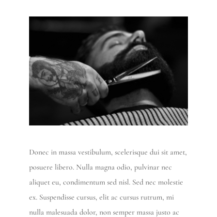
Donec in massa vestibulum, scelerisque dui sit amet,
posuere libero. Nulla magna odio, pulvinar nec
aliquet eu, condimentum sed nisl. Sed nec molestie
ex. Suspendisse cursus, elit ac cursus rutrum, mi
nulla malesuada dolor, non semper massa justo ac