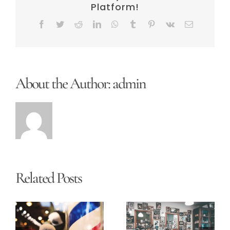
Platform!
Facebook
Twitter
Reddit
LinkedIn
WhatsApp
Tumblr
Pinterest
Vk
Email
About the Author:
admin
Related Posts