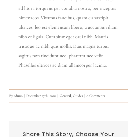
ad litora torquent per conubia nostra, per inceptos
himenaeos. Vivamus faucibus, quam eu suscipit
ultrices, leo est elementum libero, a accumsan diam
nibh et ligula. Curabitur eget orci nibh. Mauris
tristique ac nibh quis mollis. Duis magna turpis,
sagittis non tincidunt nec, pharetra nec velit.
Phasellus ultrices ac diam ullamcorper lacinia.
By
admin
|
December 27th, 2018
|
General
,
Guides
|
0 Comments
Share This Story, Choose Your